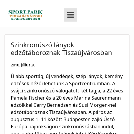
Szinkronúszó lányok
edzőtáboroznak Tiszaújvárosban
2010. július 20
Újabb sportág, új vendégek, szép lányok, kemény
edzések nézői lehetünk a Sportcentrumban. A
svájci szinkronúszó válogatott két tagja, a 22 éves
Pamela Fischer és a 20 éves Marina Saurenmann
edzőikkel Carry Bernedsen és Susi Morgen-nel
edzőtáboroznak Tiszaújvárosban. A páros az
augusztus 1- 11 között Budapesten zajló Úszó
Európa bajnokságon szinkronúszásban indul,
ahol a döntőbe szeretnének jutni. Kérdésünkre