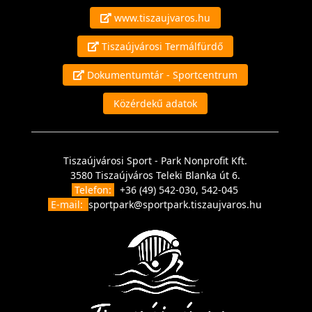
www.tiszaujvaros.hu
Tiszaújvárosi Termálfürdő
Dokumentumtár - Sportcentrum
Közérdekű adatok
Tiszaújvárosi Sport - Park Nonprofit Kft.
3580 Tiszaújváros Teleki Blanka út 6.
Telefon:
+36 (49) 542-030, 542-045
E-mail:
sportpark@sportpark.tiszaujvaros.hu