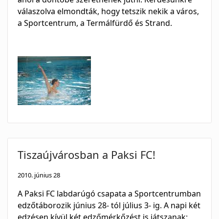
válaszolva elmondták, hogy tetszik nekik a város,
a Sportcentrum, a Termálfürdő és Strand.
Tiszaújvárosban a Paksi FC!
2010. június 28
A Paksi FC labdarúgó csapata a Sportcentrumban
edzőtáborozik június 28- tól július 3- ig. A napi két
edzésen kívül két edzőmérkőzést is játszanak: