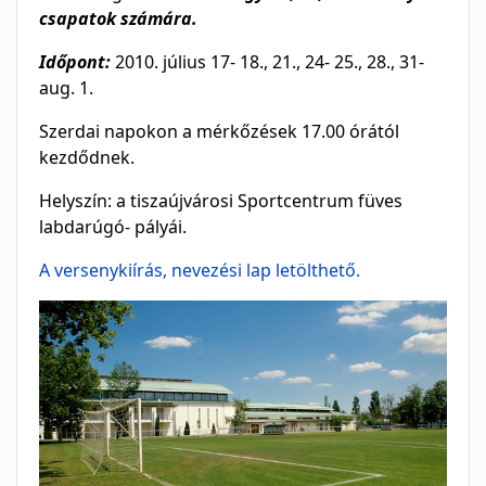
csapatok számára.
Időpont:
2010. július 17- 18., 21., 24- 25., 28., 31-
aug. 1.
Szerdai napokon a mérkőzések 17.00 órától
kezdődnek.
Helyszín: a tiszaújvárosi Sportcentrum füves
labdarúgó- pályái.
A versenykiírás, nevezési lap letölthető.