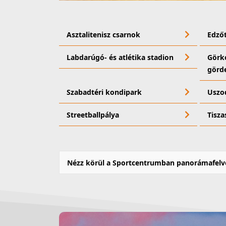
Asztalitenisz csarnok
Edző
Labdarúgó- és atlétika stadion
Görko
görd
Szabadtéri kondipark
Uszo
Streetballpálya
Tisza
Nézz körül a Sportcentrumban panorámafelvé