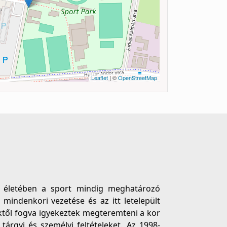
Leaflet
| ©
OpenStreetMap
k életében a sport mindig meghatározó
 mindenkori vezetése és az itt letelepült
ektől fogva igyekeztek megteremteni a kor
tárgyi és személyi feltételeket. Az 1998-