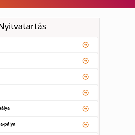
Nyitvatartás
pálya
da-pálya