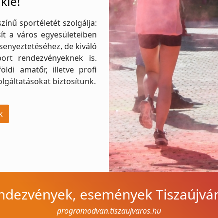
kié!
ínű sportéletét szolgálja:
sít a város egyesületeiben
senyeztetéséhez, de kiváló
port rendezvényeknek is.
ldi amatőr, illetve profi
lgáltatásokat biztosítunk.
k
dezvények, események Tiszaújvá
programodvan.tiszaujvaros.hu