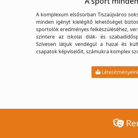
A sport minden
A komplexum elsősorban Tiszaújváros soksz
minden igényt kielégítő lehetőséget bizto
sportolók eredményes felkészüléséhez, ver
színtere az iskolai diák- és szabadidős
Szívesen látjuk vendégül a hazai és külfö
csapatok képviselőit, számukra komplex szo
Létesítményein
Ren