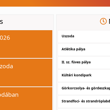
s
2026
Uszoda
Atlétika pálya
II. sz. füves pálya
szoda
Kültéri kondipark
Görkorcsolya- és gördeszka
zodában
Strandfoci- és strandröplab