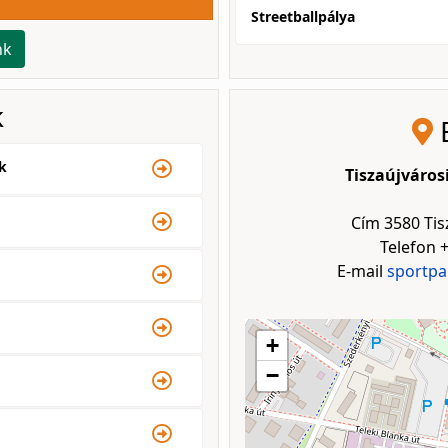
Streetballpálya
nk
k
E
k
Tiszaújvárosi
Cím 3580 Tis
Telefon +
E-mail
sportpa
+
−