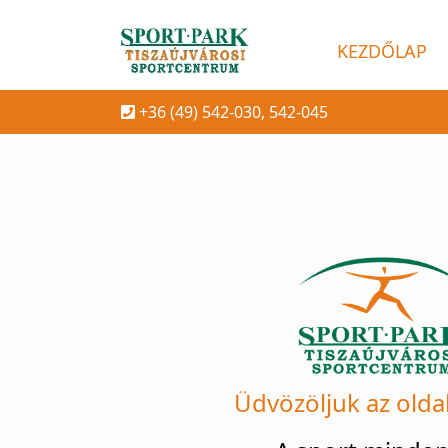
KEZDŐLAP
+36 (49) 542-030, 542-045
Üdvözöljuk az olda