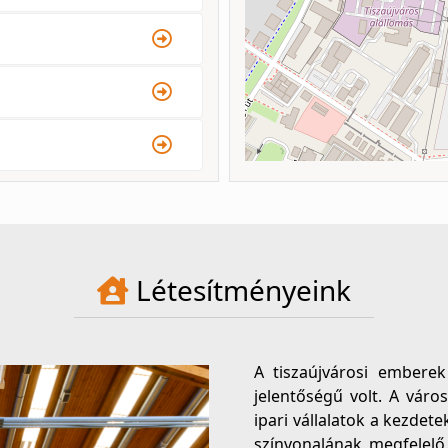
Létesítményeink
A tiszaújvárosi embere
jelentőségű volt. A város
ipari vállalatok a kezdet
színvonalának megfelelő 