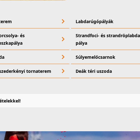
terem
Labdarúgópályák
rcsolya- és
Strandfoci- és strandröplabda
eszkapálya
pálya
da
Súlyemelőcsarnok
szederkényi tornaterem
Deák téri uszoda
telekkel!