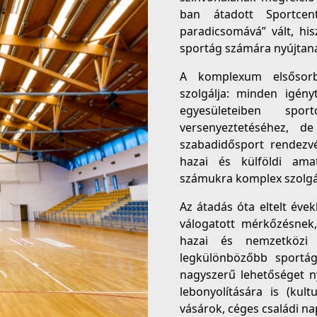
ban átadott Sportcen
paradicsomává” vált, hi
sportág számára nyújtanak
A komplexum elsősorba
szolgálja: minden igény
egyesületeiben spor
versenyeztetéséhez, de
szabadidősport rendezvé
hazai és külföldi amatő
számukra komplex szolgál
Az átadás óta eltelt éve
válogatott mérkőzésnek
hazai és nemzetközi 
legkülönbözőbb sportág
nagyszerű lehetőséget n
lebonyolítására is (kult
vásárok, céges családi nap