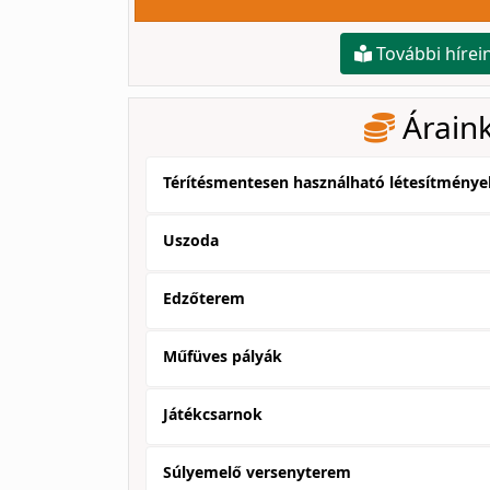
További hírei
Árain
Térítésmentesen használható létesítménye
Uszoda
Edzőterem
Műfüves pályák
Játékcsarnok
Súlyemelő versenyterem