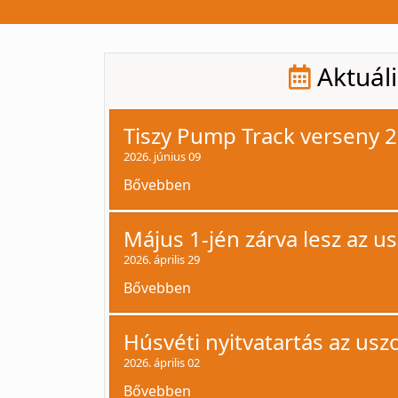
Aktuáli
Tiszy Pump Track verseny 
2026. június 09
Bővebben
Május 1-jén zárva lesz az u
2026. április 29
Bővebben
Húsvéti nyitvatartás az us
2026. április 02
Bővebben