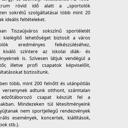
trum rövid idő alatt a „sportolók
szen sokrétű szolgáltatásai több mint 20
 ideális feltételeket.
n Tiszaújváros sokszínű sportéletét
t kielégítő lehetőséget biztosít a város
tolók eredményes felkészüléséhez,
 kiváló színtere az iskolai diák- és
nyeknek is. Szívesen látjuk vendégül a
r, illetve profi csapatok képviselőit,
tatásokat biztosítunk.
kben több, mint 200 felnőtt és utánpótlás
, versenynek adtunk otthont, számtalan
edzőtáborozó csapat készült fel a
akban. Mindezeken túl létesítményeink
yújtanak nem sportjellegű rendezvények
urális események, koncertek, kiállítások,
ok stb.).