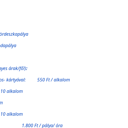
gördeszkapálya
bdapálya
yes árak/fő!)
:
os- kártyával: 550 Ft / alkalom
lkalom
m
lkalom
0 Ft / pálya/ óra