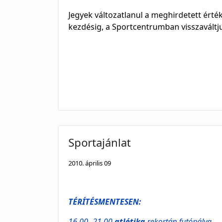
Jegyek változatlanul a meghirdetett érté
kezdésig, a Sportcentrumban visszaváltj
Sportajánlat
2010. április 09
TÉRÍTÉSMENTESEN:
16.00- 21.00
atlétika
rekortán futópálya