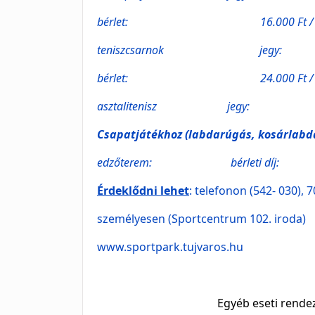
bérlet: 16.000 Ft /10 a
teniszcsarnok jegy: 3.
bérlet: 24.000 Ft / 10 
asztalitenisz jegy: 5
Csapatjátékhoz (labdarúgás, kosárlabda
edzőterem: bérleti díj: 1
Érdeklődni lehet
: telefonon (542- 030), 
személyesen (Sportcentrum 102. iroda)
www.sportpark.tujvaros.hu
Egyéb eseti rendez