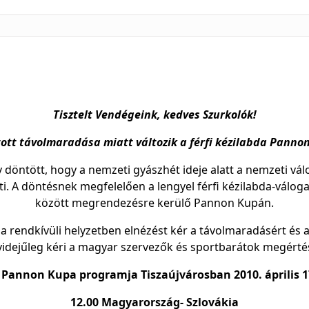
Tisztelt Vendégeink, kedves Szurkolók!
tott távolmaradása miatt változik a férfi kézilabda Pann
 döntött, hogy a nemzeti gyászhét ideje alatt a nemzeti vál
i. A döntésnek megfelelően a lengyel férfi kézilabda-válogat
között megrendezésre kerülő Pannon Kupán.
a rendkívüli helyzetben elnézést kér a távolmaradásért és 
idejűleg kéri a magyar szervezők és sportbarátok megérté
 Pannon Kupa programja Tiszaújvárosban 2010. április 1
12.00
Magyarország- Szlovákia