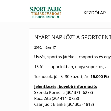
KEZDŐLAP
NYÁRI NAPKÖZI A SPORTCE
2010. május 17
Úszás, sportos játékok, csoportos és eg
15 fős csoportokban, nagycsoportos, alsó
Turnusok: júl. 5- 30 között, ár:
16.000 Ft/
Jelentkezés, bővebb információ:
Szonda Kornélia (30/ 371- 6278)
Rácz Zita (20/ 414- 0728)
Czár Judit Bianka (30/ 303- 1818)