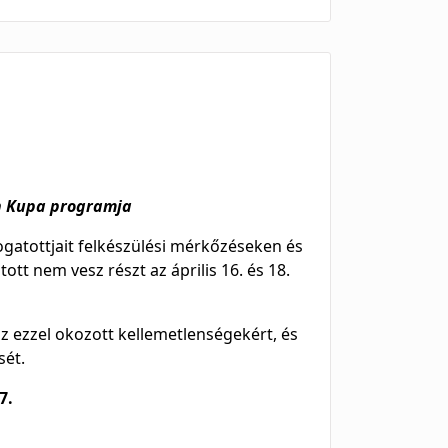
on Kupa programja
ogatottjait felkészülési mérkőzéseken és
ott nem vesz részt az április 16. és 18.
az ezzel okozott kellemetlenségekért, és
sét.
7.