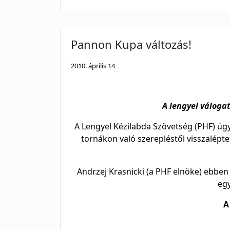
Pannon Kupa változás!
2010. április 14
A lengyel váloga
A Lengyel Kézilabda Szövetség (PHF) úgy
tornákon való szerepléstől visszaléptet
Andrzej Krasnicki (a PHF elnöke) ebben 
egy
A