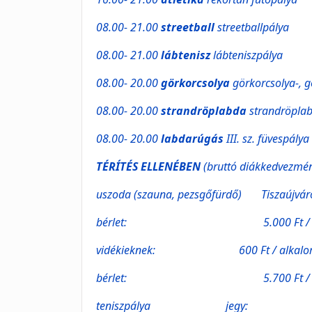
08.00- 21.00
streetball
streetballpálya
08.00- 21.00
lábtenisz
lábteniszpálya
08.00- 20.00
görkorcsolya
görkorcsolya-, 
08.00- 20.00
strandröplabda
strandröpla
08.00- 20.00
labdarúgás
III. sz. füvespálya
TÉRÍTÉS ELLENÉBEN
(bruttó diákkedvezmén
uszoda (szauna, pezsgőfürdő) Tiszaújvár
bérlet: 5.000 Ft / 10 a
vidékieknek: 600 Ft / alkalo
bérlet: 5.700 Ft / 10 a
teniszpálya jegy: 1.80