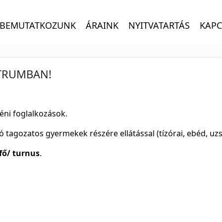
BEMUTATKOZUNK
ÁRAINK
NYITVATARTÁS
KAPC
NTRUMBAN!
yéni foglalkozások.
 tagozatos gyermekek részére ellátással (tízórai, ebéd, uz
 fő/ turnus
.