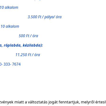
lkalom
500 Ft / pálya/ óra
alkalom
00 Ft / óra
, röplabda, kézilabda):
1.250 Ft / óra
70- 333- 7674
vények miatt a változtatás jogát fenntartjuk, melyről értes