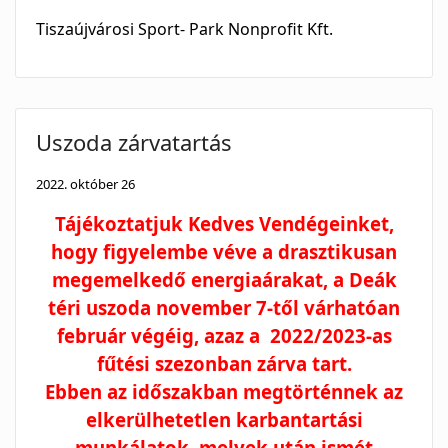
Tiszaújvárosi Sport- Park Nonprofit Kft.
Uszoda zárvatartás
2022. október 26
Tájékoztatjuk Kedves Vendégeinket,
hogy figyelembe véve a drasztikusan
megemelkedő energiaárakat, a Deák
téri uszoda november 7-től várhatóan
február végéig, azaz a 2022/2023-as
fűtési szezonban zárva tart.
Ebben az időszakban megtörténnek az
elkerülhetetlen karbantartási
munkálatok, melyek után ismét