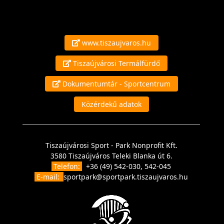
www.tiszaujvaros.hu
Tiszaújvárosi Termálfürdő
Dokumentumtár - Sportcentrum
Közérdekű adatok
Tiszaújvárosi Sport - Park Nonprofit Kft.
3580 Tiszaújváros Teleki Blanka út 6.
Telefon:
+36 (49) 542-030, 542-045
E-mail:
sportpark@sportpark.tiszaujvaros.hu