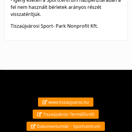
- igény esetén a Sportcentrum házipénztárában a
fel nem használt bérletek arányos részét
visszatérítjük.
Tiszaújvárosi Sport- Park Nonprofit Kft.
www.tiszaujvaros.hu
Tiszaújvárosi Termálfürdő
Dokumentumtár - Sportcentrum