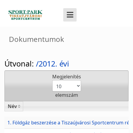
Dokumentumok
Útvonal:
/2012. évi
Megjelenítés
elemszám
Név
Név
1. Földgáz beszerzése a Tiszaújvárosi Sportcentrum rés