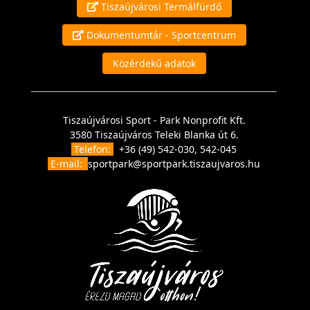
Tiszaújvárosi Termálfürdő
Dokumentumtár - Sportcentrum
Közérdekű adatok
Tiszaújvárosi Sport - Park Nonprofit Kft.
3580 Tiszaújváros Teleki Blanka út 6.
Telefon:
+36 (49) 542-030, 542-045
E-mail:
sportpark@sportpark.tiszaujvaros.hu