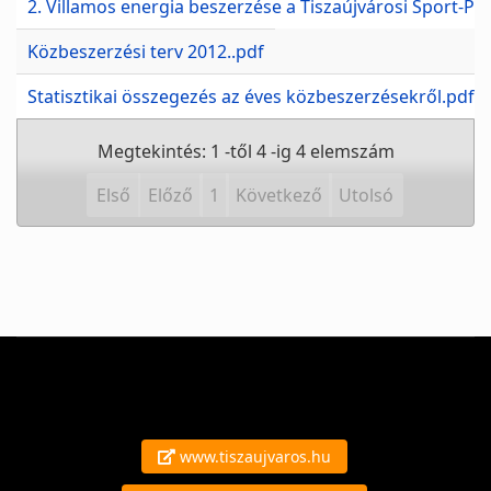
2. Villamos energia beszerzése a Tiszaújvárosi Sport-Pa
Közbeszerzési terv 2012..pdf
Statisztikai összegezés az éves közbeszerzésekről.pdf
Megtekintés: 1 -től 4 -ig 4 elemszám
Első
Előző
1
Következő
Utolsó
www.tiszaujvaros.hu